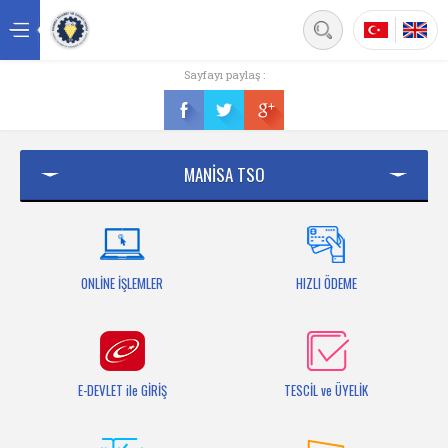
Back
Sayfayı paylaş :
Ana sayfa
Kurumsal
MANİSA TSO
Üyelik
Hizmetler
Mersis
ONLİNE İŞLEMLER
HIZLI ÖDEME
Mevzuat
Bilgi Bankası
E-DEVLET ile GİRİŞ
TESCİL ve ÜYELİK
Fuarlar