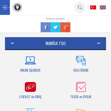
Back
Sayfayı paylaş :
Ana sayfa
Kurumsal
MANİSA TSO
Üyelik
Hizmetler
Mersis
ONLİNE İŞLEMLER
HIZLI ÖDEME
Mevzuat
Bilgi Bankası
E-DEVLET ile GİRİŞ
TESCİL ve ÜYELİK
Fuarlar