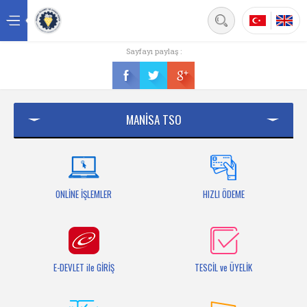
Back
Sayfayı paylaş :
Ana sayfa
Kurumsal
MANİSA TSO
Üyelik
Hizmetler
Mersis
ONLİNE İŞLEMLER
HIZLI ÖDEME
Mevzuat
Bilgi Bankası
E-DEVLET ile GİRİŞ
TESCİL ve ÜYELİK
Fuarlar