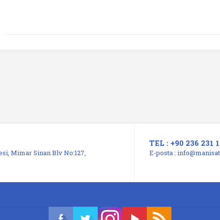
TEL : +90 236 231 1
si, Mimar Sinan Blv No:127,
E-posta :
info@manisats