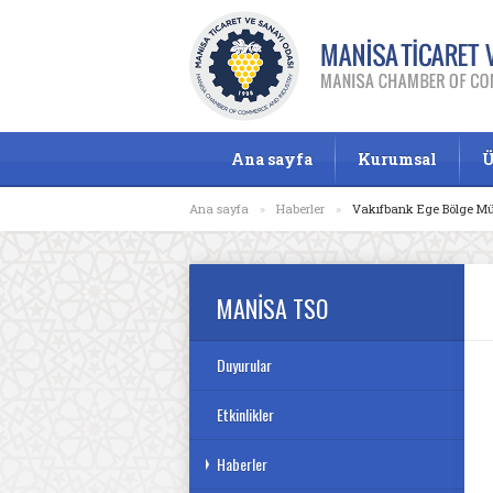
Ana sayfa
Kurumsal
Ü
Ana sayfa
»
Haberler
»
Vakıfbank Ege Bölge M
MANİSA TSO
Duyurular
Etkinlikler
Haberler