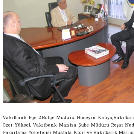
Vakıfbank Ege 2.Bölge Müdürü Hüseyin Kahya,Vakıfban
Özer Yüksel, Vakıfbank Manisa Şube Müdürü Reşat Nadi
Pazarlama Yöneticisi Mustafa Kıcır ve Vakıfbank Manisa