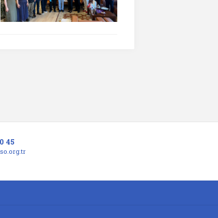
0 45
o.org.tr