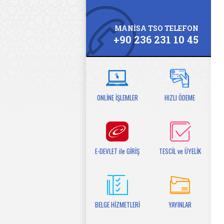
MANİSA TSO TELEFON
+90 236 231 10 45
ONLİNE İŞLEMLER
HIZLI ÖDEME
E-DEVLET ile GİRİŞ
TESCİL ve ÜYELİK
BELGE HİZMETLERİ
YAYINLAR