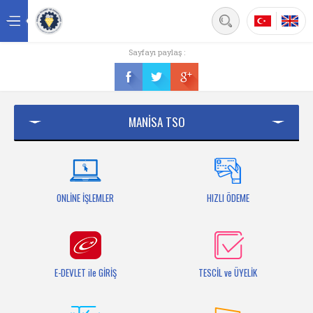
Back
Sayfayı paylaş :
Ana sayfa
Kurumsal
MANİSA TSO
Üyelik
Hizmetler
Mersis
ONLİNE İŞLEMLER
HIZLI ÖDEME
Mevzuat
Bilgi Bankası
E-DEVLET ile GİRİŞ
TESCİL ve ÜYELİK
Fuarlar