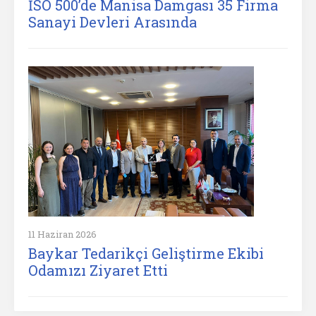
İSO 500’de Manisa Damgası 35 Firma
Sanayi Devleri Arasında
11 Haziran 2026
Baykar Tedarikçi Geliştirme Ekibi
Odamızı Ziyaret Etti