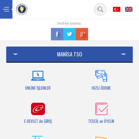
Back
Sayfayı paylaş :
Ana sayfa
Kurumsal
MANİSA TSO
Üyelik
Hizmetler
Mersis
ONLİNE İŞLEMLER
HIZLI ÖDEME
Mevzuat
Bilgi Bankası
E-DEVLET ile GİRİŞ
TESCİL ve ÜYELİK
Fuarlar