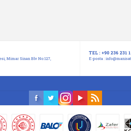
TEL : +90 236 231 1
si, Mimar Sinan Blv No:127,
E-posta :
info@manisats