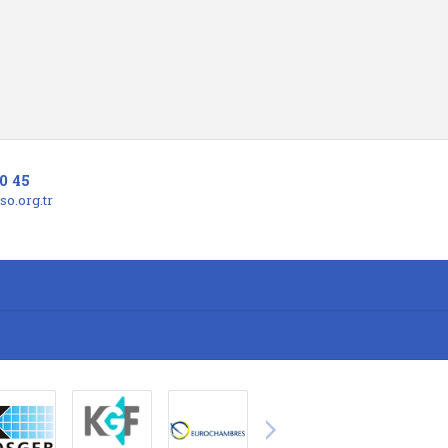
0 45
o.org.tr