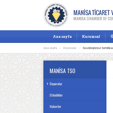
Ana sayfa
Kurumsal
Ü
Ana sayfa
»
Duyurular
»
Suudileştirme Sertifika
MANİSA TSO
Duyurular
Etkinlikler
Haberler