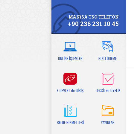
MANİSA TSO TELEFON
+90 236 231 10 45
ONLİNE İŞLEMLER
HIZLI ÖDEME
E-DEVLET ile GİRİŞ
TESCİL ve ÜYELİK
BELGE HİZMETLERİ
YAYINLAR