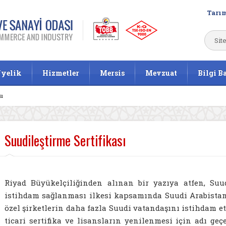
Tarım
yelik
Hizmetler
Mersis
Mevzuat
Bilgi B
sı
Suudileştirme Sertifikası
Riyad Büyükelçiliğinden alınan bir yazıya atfen, Suu
istihdam sağlanması ilkesi kapsamında Suudi Arabistan
özel şirketlerin daha fazla Suudi vatandaşını istihdam 
ticari sertifika ve lisansların yenilenmesi için adı g