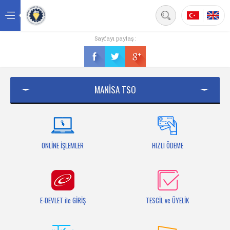
Back
Sayfayı paylaş :
Ana sayfa
Kurumsal
MANİSA TSO
Üyelik
Hizmetler
Mersis
ONLİNE İŞLEMLER
HIZLI ÖDEME
Mevzuat
Bilgi Bankası
E-DEVLET ile GİRİŞ
TESCİL ve ÜYELİK
Fuarlar