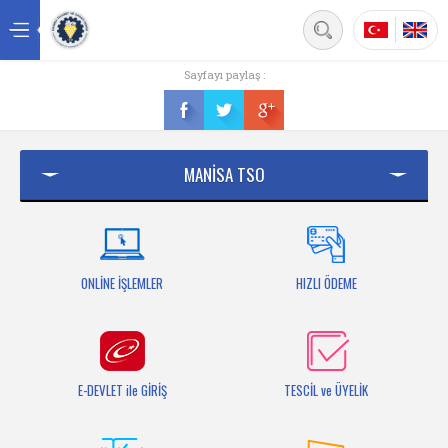
Back
Sayfayı paylaş :
Ana sayfa
Kurumsal
MANİSA TSO
Üyelik
Hizmetler
Mersis
ONLİNE İŞLEMLER
HIZLI ÖDEME
Mevzuat
Bilgi Bankası
E-DEVLET ile GİRİŞ
TESCİL ve ÜYELİK
Fuarlar