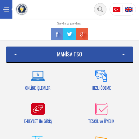
Back
Sayfayı paylaş :
Ana sayfa
Kurumsal
MANİSA TSO
Üyelik
Hizmetler
Mersis
ONLİNE İŞLEMLER
HIZLI ÖDEME
Mevzuat
Bilgi Bankası
E-DEVLET ile GİRİŞ
TESCİL ve ÜYELİK
Fuarlar