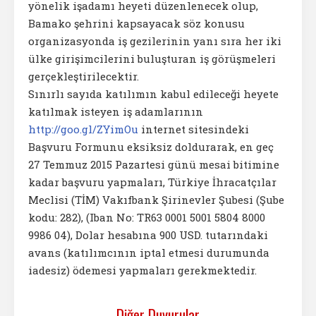
yönelik işadamı heyeti düzenlenecek olup,
Bamako şehrini kapsayacak söz konusu
organizasyonda iş gezilerinin yanı sıra her iki
ülke girişimcilerini buluşturan iş görüşmeleri
gerçekleştirilecektir.
Sınırlı sayıda katılımın kabul edileceği heyete
katılmak isteyen iş adamlarının
http://goo.gl/ZYimOu
internet sitesindeki
Başvuru Formunu eksiksiz doldurarak, en geç
27 Temmuz 2015 Pazartesi günü mesai bitimine
kadar başvuru yapmaları, Türkiye İhracatçılar
Meclisi (TİM) Vakıfbank Şirinevler Şubesi (Şube
kodu: 282), (Iban No: TR63 0001 5001 5804 8000
9986 04), Dolar hesabına 900 USD. tutarındaki
avans (katılımcının iptal etmesi durumunda
iadesiz) ödemesi yapmaları gerekmektedir.
Diğer Duyurular