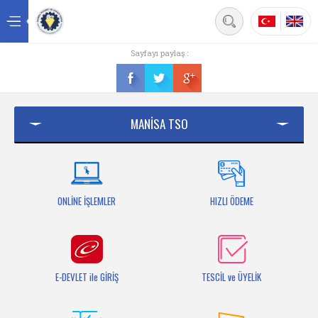
Back
Sayfayı paylaş :
Ana sayfa
Kurumsal
MANİSA TSO
Üyelik
Hizmetler
Mersis
ONLİNE İŞLEMLER
HIZLI ÖDEME
Mevzuat
Bilgi Bankası
E-DEVLET ile GİRİŞ
TESCİL ve ÜYELİK
Fuarlar