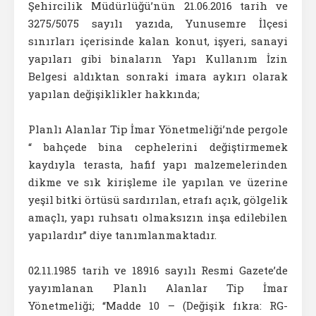
Şehircilik Müdürlüğü’nün 21.06.2016 tarih ve
3275/5075 sayılı yazıda, Yunusemre İlçesi
sınırları içerisinde kalan konut, işyeri, sanayi
yapıları gibi binaların Yapı Kullanım İzin
Belgesi aldıktan sonraki imara aykırı olarak
yapılan değişiklikler hakkında;
Planlı Alanlar Tip İmar Yönetmeliği’nde pergole
“ bahçede bina cephelerini değiştirmemek
kaydıyla terasta, hafif yapı malzemelerinden
dikme ve sık kirişleme ile yapılan ve üzerine
yeşil bitki örtüsü sardırılan, etrafı açık, gölgelik
amaçlı, yapı ruhsatı olmaksızın inşa edilebilen
yapılardır” diye tanımlanmaktadır.
02.11.1985 tarih ve 18916 sayılı Resmi Gazete’de
yayımlanan Planlı Alanlar Tip İmar
Yönetmeliği; “Madde 10 – (Değişik fıkra: RG-