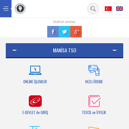
Back
Sayfayı paylaş :
Ana sayfa
Kurumsal
MANİSA TSO
Üyelik
Hizmetler
Mersis
ONLİNE İŞLEMLER
HIZLI ÖDEME
Mevzuat
Bilgi Bankası
E-DEVLET ile GİRİŞ
TESCİL ve ÜYELİK
Fuarlar