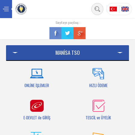
Back
Sayfayı paylaş :
Ana sayfa
Kurumsal
MANİSA TSO
Üyelik
Hizmetler
Mersis
ONLİNE İŞLEMLER
HIZLI ÖDEME
Mevzuat
Bilgi Bankası
E-DEVLET ile GİRİŞ
TESCİL ve ÜYELİK
Fuarlar