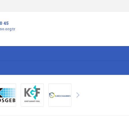
0 45
o.org.tr