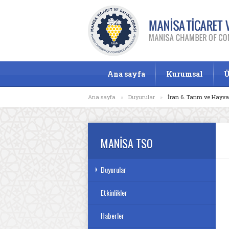
Ana sayfa
Kurumsal
Ü
Ana sayfa
»
Duyurular
»
İran 6. Tarım ve Hayva
MANİSA TSO
Duyurular
Etkinlikler
Haberler