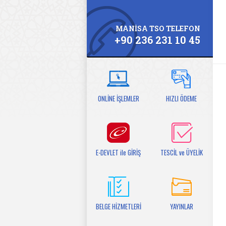
MANİSA TSO TELEFON
+90 236 231 10 45
ONLİNE İŞLEMLER
HIZLI ÖDEME
E-DEVLET ile GİRİŞ
TESCİL ve ÜYELİK
BELGE HİZMETLERİ
YAYINLAR