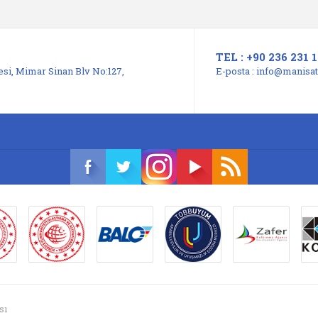
TEL : +90 236 231 1
si, Mimar Sinan Blv No:127,
E-posta :
info@manisats
sı