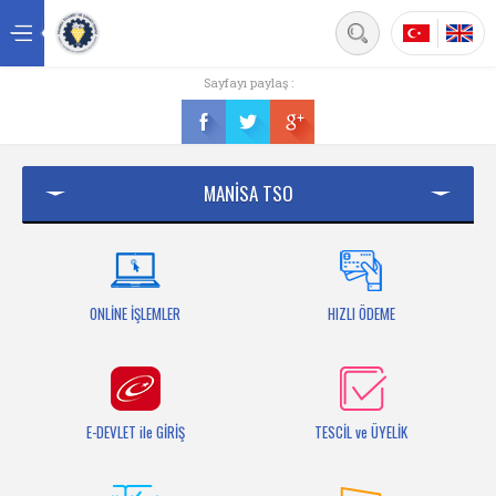
Back
Sayfayı paylaş :
Ana sayfa
Kurumsal
MANİSA TSO
Üyelik
Hizmetler
Mersis
ONLİNE İŞLEMLER
HIZLI ÖDEME
Mevzuat
Bilgi Bankası
E-DEVLET ile GİRİŞ
TESCİL ve ÜYELİK
Fuarlar