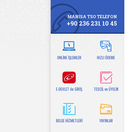
MANİSA TSO TELEFON
+90 236 231 10 45
ONLİNE İŞLEMLER
HIZLI ÖDEME
E-DEVLET ile GİRİŞ
TESCİL ve ÜYELİK
BELGE HİZMETLERİ
YAYINLAR