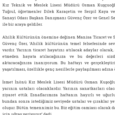
Kız Teknik ve Meslek Lisesi Müdürü Osman Kuşçuoğl
Tuğrul, öğretmenler Dilek Karaçetin ve Serpil Kaya ve
Sanayi Odası Başkan Danışmanı Güvenç Özer ve Genel Se
ile bir araya geldiler.
Ahilik Kültürünün önemine değinen Manisa Ticaret ve 
Güvenç Özer, ‘Ahilik kültürünün temel felsefesinde sev
vardır. Yarının ticaret hayatını atılacak adaylar olarak, 
etmeden hayata atılacağınıza ve bu değerleri siz
aktaracağınıza inanıyorum. Bu haftayı ve gerçekleştiri
yaşatılması, özellikle genç nesillerle paylaşılması adına
İsmet İnönü Kız Meslek Lisesi Müdürü Osman Kuşoğlu, 
yarının ustaları olacaklardır. Yarının sanatkarları ol
ziyaret ettik. Esnaflarımıza haftanın hayırlı ve uğurl
bundan sonra istediğimiz seviyede ustalar ve çıraklar yet
oluşur. Bütün temennimiz bu. Biz eğitim camiası olarak 
için uğraş veriyoruz’ dedi.