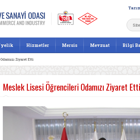
Tarım
yelik
Hizmetler
Mersis
Mevzuat
Bilgi B
 Odamızı Ziyaret Etti
Meslek Lisesi Öğrencileri Odamızı Ziyaret Ett