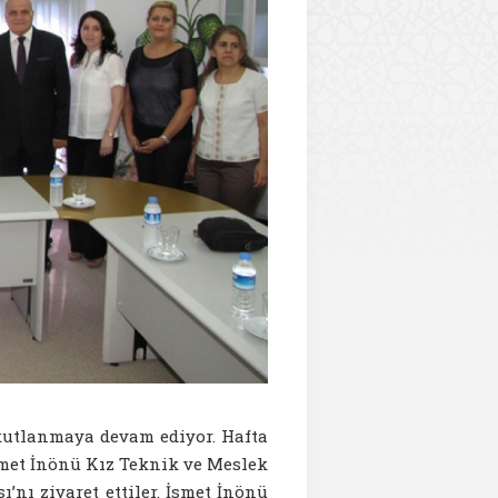
 kutlanmaya devam ediyor. Hafta
met İnönü Kız Teknik ve Meslek
ı’nı ziyaret ettiler. İsmet İnönü