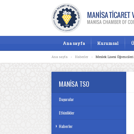
Ana sayfa
Kurumsal
Ü
Ana sayfa
»
Haberler
»
Meslek Lisesi Öğrencileri
MANİSA TSO
Duyurular
Etkinlikler
Haberler