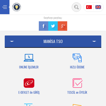
Back
Sayfayı paylaş :
Ana sayfa
Kurumsal
MANİSA TSO
Üyelik
Hizmetler
Mersis
ONLİNE İŞLEMLER
HIZLI ÖDEME
Mevzuat
Bilgi Bankası
E-DEVLET ile GİRİŞ
TESCİL ve ÜYELİK
Fuarlar