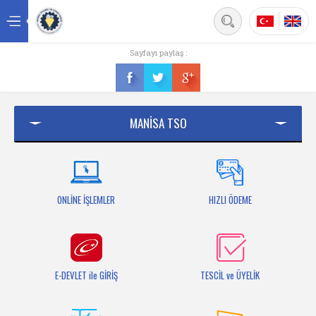
Back
Sayfayı paylaş :
Ana sayfa
Kurumsal
MANİSA TSO
Üyelik
Hizmetler
Mersis
ONLİNE İŞLEMLER
HIZLI ÖDEME
Mevzuat
Bilgi Bankası
E-DEVLET ile GİRİŞ
TESCİL ve ÜYELİK
Fuarlar