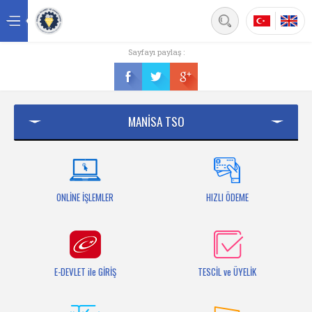
Back
Sayfayı paylaş :
Ana sayfa
Kurumsal
MANİSA TSO
Üyelik
Hizmetler
Mersis
ONLİNE İŞLEMLER
HIZLI ÖDEME
Mevzuat
Bilgi Bankası
E-DEVLET ile GİRİŞ
TESCİL ve ÜYELİK
Fuarlar