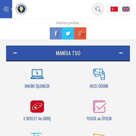
Back
Sayfayı paylaş :
Ana sayfa
Kurumsal
MANİSA TSO
Üyelik
Hizmetler
Mersis
ONLİNE İŞLEMLER
HIZLI ÖDEME
Mevzuat
Bilgi Bankası
E-DEVLET ile GİRİŞ
TESCİL ve ÜYELİK
Fuarlar