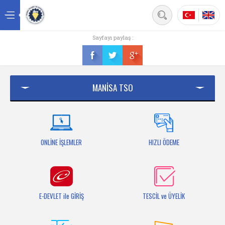
Back
Sayfayı paylaş :
Ana sayfa
Kurumsal
MANİSA TSO
Üyelik
Hizmetler
Mersis
ONLİNE İŞLEMLER
HIZLI ÖDEME
Mevzuat
Bilgi Bankası
E-DEVLET ile GİRİŞ
TESCİL ve ÜYELİK
Fuarlar