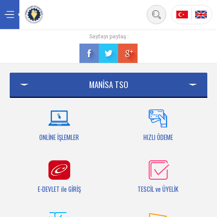
Back
Sayfayı paylaş :
Ana sayfa
Kurumsal
MANİSA TSO
Üyelik
Hizmetler
Mersis
ONLİNE İŞLEMLER
HIZLI ÖDEME
Mevzuat
Bilgi Bankası
E-DEVLET ile GİRİŞ
TESCİL ve ÜYELİK
Fuarlar