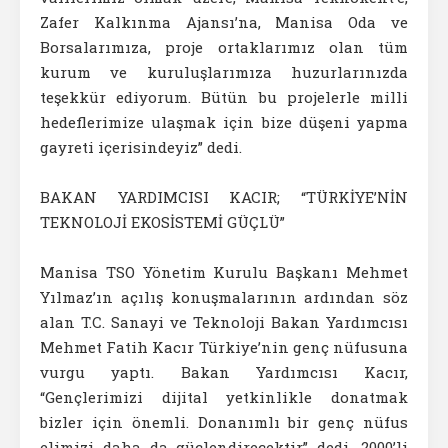
Zafer Kalkınma Ajansı’na, Manisa Oda ve
Borsalarımıza, proje ortaklarımız olan tüm
kurum ve kuruluşlarımıza huzurlarınızda
teşekkür ediyorum. Bütün bu projelerle milli
hedeflerimize ulaşmak için bize düşeni yapma
gayreti içerisindeyiz” dedi.
BAKAN YARDIMCISI KACIR; “TÜRKİYE’NİN
TEKNOLOJİ EKOSİSTEMİ GÜÇLÜ”
Manisa TSO Yönetim Kurulu Başkanı Mehmet
Yılmaz’ın açılış konuşmalarının ardından söz
alan T.C. Sanayi ve Teknoloji Bakan Yardımcısı
Mehmet Fatih Kacır Türkiye’nin genç nüfusuna
vurgu yaptı. Bakan Yardımcısı Kacır,
“Gençlerimizi dijital yetkinlikle donatmak
bizler için önemli. Donanımlı bir genç nüfus
elimizi daha da güçlendirecektir” dedi. 2000’li