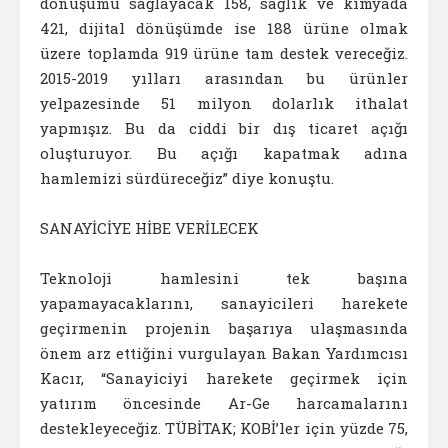
dönüşümü sağlayacak 158, sağlık ve kimyada
421, dijital dönüşümde ise 188 ürüne olmak
üzere toplamda 919 ürüne tam destek vereceğiz.
2015-2019 yılları arasından bu ürünler
yelpazesinde 51 milyon dolarlık ithalat
yapmışız. Bu da ciddi bir dış ticaret açığı
oluşturuyor. Bu açığı kapatmak adına
hamlemizi sürdüreceğiz” diye konuştu.
SANAYİCİYE HİBE VERİLECEK
Teknoloji hamlesini tek başına
yapamayacaklarını, sanayicileri harekete
geçirmenin projenin başarıya ulaşmasında
önem arz ettiğini vurgulayan Bakan Yardımcısı
Kacır, “Sanayiciyi harekete geçirmek için
yatırım öncesinde Ar-Ge harcamalarını
destekleyeceğiz. TÜBİTAK; KOBİ’ler için yüzde 75,