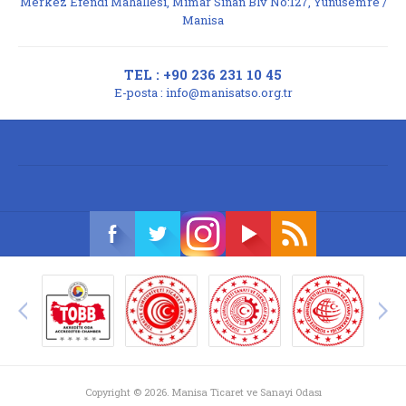
Merkez Efendi Mahallesi, Mimar Sinan Blv No:127, Yunusemre /
Manisa
TEL : +90 236 231 10 45
E-posta :
info@manisatso.org.tr
Copyright © 2026. Manisa Ticaret ve Sanayi Odası