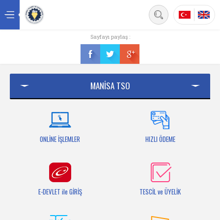
Back
Sayfayı paylaş :
Ana sayfa
Kurumsal
MANİSA TSO
Üyelik
Hizmetler
Mersis
ONLİNE İŞLEMLER
HIZLI ÖDEME
Mevzuat
Bilgi Bankası
E-DEVLET ile GİRİŞ
TESCİL ve ÜYELİK
Fuarlar