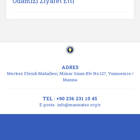
Odamızı Ziyaret Etti
ADRES
Merkez Efendi Mahallesi, Mimar Sinan Blv No:127, Yunusemre /
Manisa
TEL : +90 236 231 10 45
E-posta :
info@manisatso.org.tr