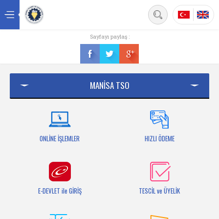
Back
Sayfayı paylaş :
Ana sayfa
Kurumsal
MANİSA TSO
Üyelik
Hizmetler
Mersis
ONLİNE İŞLEMLER
HIZLI ÖDEME
Mevzuat
Bilgi Bankası
E-DEVLET ile GİRİŞ
TESCİL ve ÜYELİK
Fuarlar