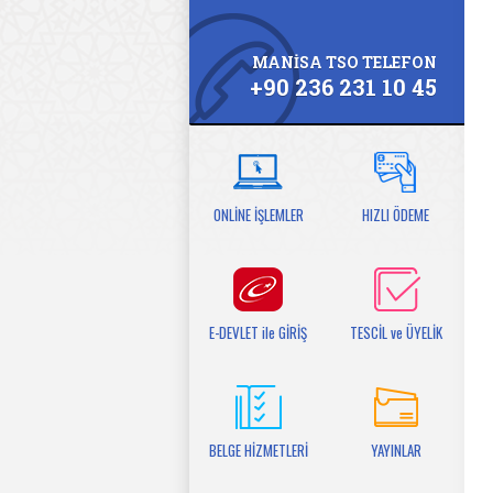
MANİSA TSO TELEFON
+90 236 231 10 45
ONLİNE İŞLEMLER
HIZLI ÖDEME
E-DEVLET ile GİRİŞ
TESCİL ve ÜYELİK
BELGE HİZMETLERİ
YAYINLAR