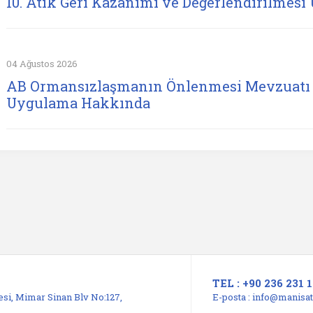
10. Atık Geri Kazanımı ve Değerlendirilmesi 
04 Ağustos 2026
AB Ormansızlaşmanın Önlenmesi Mevzuatı 
Uygulama Hakkında
TEL : +90 236 231 1
si, Mimar Sinan Blv No:127,
E-posta :
info@manisats