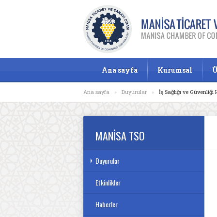
Ana sayfa
Kurumsal
Ü
Ana sayfa
»
Duyurular
»
İş Sağlığı ve Güvenliği
MANİSA TSO
Duyurular
Etkinlikler
Haberler