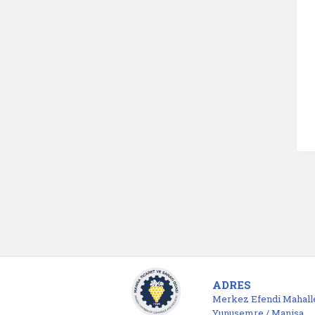
ADRES
Merkez Efendi Mahalle
Yunusemre / Manisa