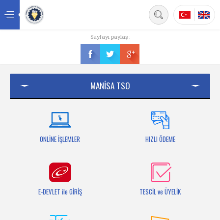
Back
Sayfayı paylaş :
Ana sayfa
Kurumsal
MANİSA TSO
Üyelik
Hizmetler
Mersis
ONLİNE İŞLEMLER
HIZLI ÖDEME
Mevzuat
Bilgi Bankası
E-DEVLET ile GİRİŞ
TESCİL ve ÜYELİK
Fuarlar