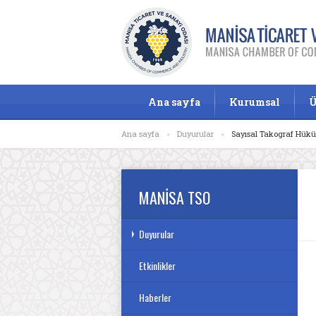
Ana sayfa
Kurumsal
Ü
Ana sayfa
»
Duyurular
»
Sayısal Takograf Hükü
MANİSA TSO
Duyurular
Etkinlikler
Haberler