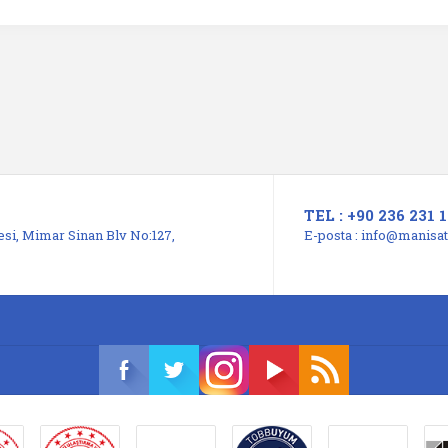
TEL : +90 236 231 1
si, Mimar Sinan Blv No:127,
E-posta :
info@manisats