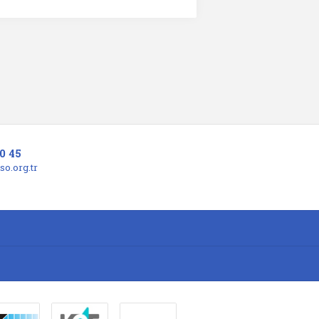
0 45
o.org.tr