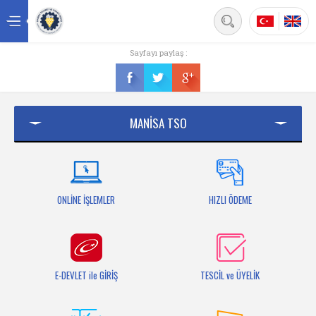
Back
Sayfayı paylaş :
Ana sayfa
Kurumsal
MANİSA TSO
Üyelik
Hizmetler
Mersis
ONLİNE İŞLEMLER
HIZLI ÖDEME
Mevzuat
Bilgi Bankası
E-DEVLET ile GİRİŞ
TESCİL ve ÜYELİK
Fuarlar