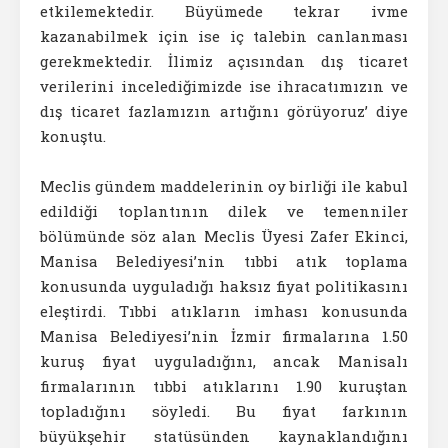
etkilemektedir. Büyümede tekrar ivme
kazanabilmek için ise iç talebin canlanması
gerekmektedir. İlimiz açısından dış ticaret
verilerini incelediğimizde ise ihracatımızın ve
dış ticaret fazlamızın artığını görüyoruz’ diye
konuştu.
Meclis gündem maddelerinin oy birliği ile kabul
edildiği toplantının dilek ve temenniler
bölümünde söz alan Meclis Üyesi Zafer Ekinci,
Manisa Belediyesi’nin tıbbi atık toplama
konusunda uyguladığı haksız fiyat politikasını
eleştirdi. Tıbbi atıkların imhası konusunda
Manisa Belediyesi’nin İzmir firmalarına 1.50
kuruş fiyat uyguladığını, ancak Manisalı
firmalarının tıbbi atıklarını 1.90 kuruştan
topladığını söyledi. Bu fiyat farkının
büyükşehir statüsünden kaynaklandığını