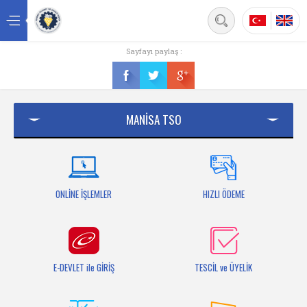
Back
Sayfayı paylaş :
Ana sayfa
Kurumsal
MANİSA TSO
Üyelik
Hizmetler
Mersis
ONLİNE İŞLEMLER
HIZLI ÖDEME
Mevzuat
Bilgi Bankası
E-DEVLET ile GİRİŞ
TESCİL ve ÜYELİK
Fuarlar