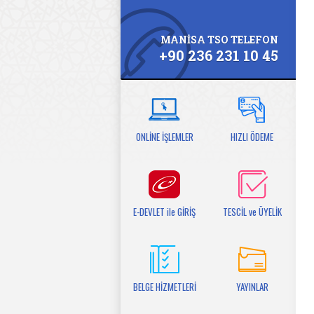
MANİSA TSO TELEFON
+90 236 231 10 45
ONLİNE İŞLEMLER
HIZLI ÖDEME
E-DEVLET ile GİRİŞ
TESCİL ve ÜYELİK
BELGE HİZMETLERİ
YAYINLAR