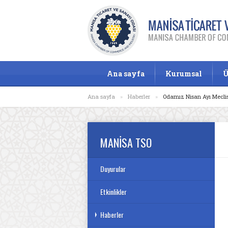
Ana sayfa
Kurumsal
Ü
Ana sayfa
»
Haberler
»
Odamız Nisan Ayı Meclis 
MANİSA TSO
Duyurular
Etkinlikler
Haberler