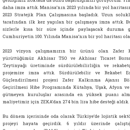
daha imza attık. Manisa’nın 2023 yılında bir yol haritas
2023 Stratejik Plan Çalışmasına başladık. Uzun solu
tarafından ilk kez yapılan bir çalışmaya imza attık. 
sizlerle kısa bir süre içinde paylaşacak duruma g
Cumhuriyetin 100. Yılında Manisa’nın bir yol haritası ola
2023 vizyon çalışmamızın bir ürünü olan Zafer K
yürüttüğümüz Akhisar TSO ve Akhisar Ticaret Borsa
‘Zeytinyağı üretiminde sürdürülebilirliğin ve rekabetç
projemize imza attık. Sürdürülebilir ve Rekabet Ed
Güçlendirilmesi projesi Zafer Kalkınma Ajansı Böl
Geçirilmesi Hibe Programında Kütahya, Uşak, Afyon ve
gütmeyen kuruluşlar arasında en yüksek puanı almış
maliyetimiz için ZEKA’dan 274 bin lira hibe desteği aldık.
Bu dönem içerisinde oda olarak Türkiye’de lojistik sekt
projeyi hayata geçirdik. 6 yıldır üzerinde çalışt