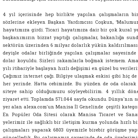
4 yıl içerisinde hep birlikte yapılan çalışmaların bi
sözlerine ekleyen Başkan Yardımcısı Coşkun, ‘Malumu
hayatımıza girdi. Ticari hayatımıza dair bir çok kural 
başkanımızın bizzat yaptığı çalışmalar, bakanlığa sund
sektörün üzerinden 6 milyar dolarlık yükün kaldırılmasın
deyişle odalar birliğinde yapılan çalışmalar sayesinde
dolar koyuldu. Sizleri rakamlarla boğmak istemem. Ama
yılı itibariyle başlayan hızlı değişimi en güzel bu verile
Çağımız internet çağı. Bilgiye ulaşmak eskisi gibi hiç de
her yerinde. Hatta cebimizde. Bu yüzden de oda olarak 
siteye sahip olduğumuzu söyleyebilirim. 4 yıllık dön
ziyaret etti. Toplamda 571.044 sayfa okundu. Dünya'nın say
yer alan alexa.com'un Manisa İl Genelinde çeşitli katego
En Popüler Oda Sitesi olarak Manisa Ticaret ve Sanay
yelerimiz ile sağlıklı bir iletişim kurma yolunda hızlı bi
çalışmaları yaparak 6803 üyemizle birebir görüşme yapt
güncelledik. Bu çalışmamız sayesinde de oda üyelerimiz 