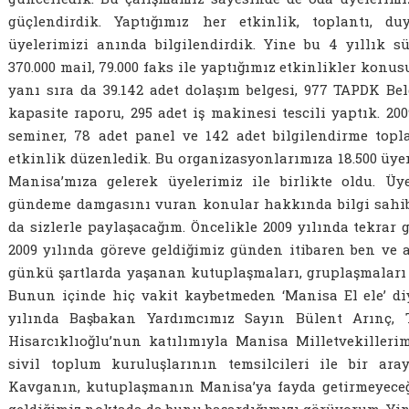
güçlendirdik. Yaptığımız her etkinlik, toplantı, 
üyelerimizi anında bilgilendirdik. Yine bu 4 yıllık sü
370.000 mail, 79.000 faks ile yaptığımız etkinlikler konu
yanı sıra da 39.142 adet dolaşım belgesi, 977 TAPDK Belg
kapasite raporu, 295 adet iş makinesi tescili yaptık. 200
seminer, 78 adet panel ve 142 adet bilgilendirme top
etkinlik düzenledik. Bu organizasyonlarımıza 18.500 üye
Manisa’mıza gelerek üyelerimiz ile birlikte oldu. Üy
gündeme damgasını vuran konular hakkında bilgi sahibi
da sizlerle paylaşacağım. Öncelikle 2009 yılında tekrar 
2009 yılında göreve geldiğimiz günden itibaren ben ve 
günkü şartlarda yaşanan kutuplaşmaları, gruplaşmaları 
Bunun içinde hiç vakit kaybetmeden ‘Manisa El ele’ diy
yılında Başbakan Yardımcımız Sayın Bülent Arınç, 
Hisarcıklıoğlu’nun katılımıyla Manisa Milletvekillerim
sivil toplum kuruluşlarının temsilcileri ile bir ara
Kavganın, kutuplaşmanın Manisa’ya fayda getirmeyeceğ
geldiğimiz noktada da bunu başardığımızı görüyorum. Yine