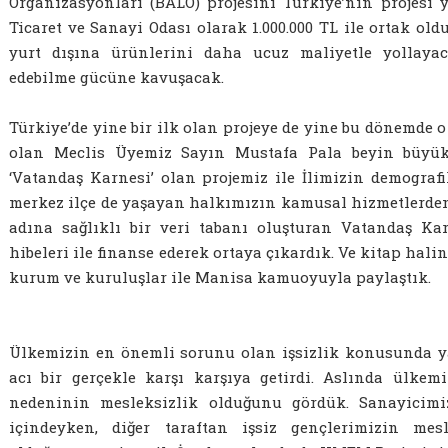
Organizasyonları (BALO) projesini Türkiye’nin projesi 
Ticaret ve Sanayi Odası olarak 1.000.000 TL ile ortak ol
yurt dışına ürünlerini daha ucuz maliyetle yollayac
edebilme gücüne kavuşacak.
Türkiye’de yine bir ilk olan projeye de yine bu dönemde
olan Meclis Üyemiz Sayın Mustafa Pala beyin büyük 
‘Vatandaş Karnesi’ olan projemiz ile İlimizin demograf
merkez ilçe de yaşayan halkımızın kamusal hizmetlerd
adına sağlıklı bir veri tabanı oluşturan Vatandaş Ka
hibeleri ile finanse ederek ortaya çıkardık. Ve kitap halin
kurum ve kuruluşlar ile Manisa kamuoyuyla paylaştık.
Ülkemizin en önemli sorunu olan işsizlik konusunda yap
acı bir gerçekle karşı karşıya getirdi. Aslında ülkemi
nedeninin mesleksizlik olduğunu gördük. Sanayicimiz
içindeyken, diğer taraftan işsiz gençlerimizin mesl