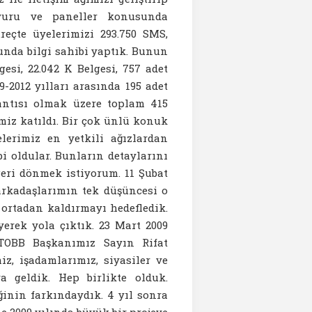
duyuru ve paneller konusunda
reçte üyelerimizi 293.750 SMS,
sunda bilgi sahibi yaptık. Bunun
esi, 22.042 K Belgesi, 757 adet
9-2012 yılları arasında 195 adet
lantısı olmak üzere toplam 415
miz katıldı. Bir çok ünlü konuk
elerimiz en yetkili ağızlardan
 oldular. Bunların detaylarını
geri dönmek istiyorum. 11 Şubat
arkadaşlarımın tek düşüncesi o
ortadan kaldırmayı hedefledik.
erek yola çıktık. 23 Mart 2009
TOBB Başkanımız Sayın Rifat
iz, işadamlarımız, siyasiler ve
ya geldik. Hep birlikte olduk.
inin farkındaydık. 4 yıl sonra
 2009 yılında büyük bir projeye