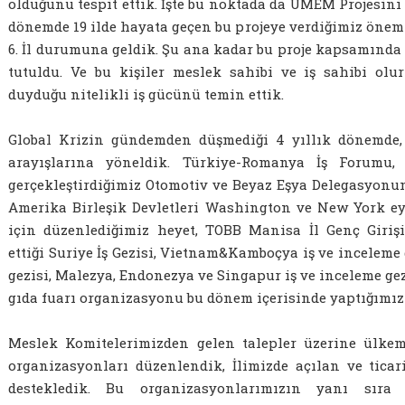
olduğunu tespit ettik. İşte bu noktada da UMEM Projesini h
dönemde 19 ilde hayata geçen bu projeye verdiğimiz öneml
6. İl durumuna geldik. Şu ana kadar bu proje kapsamında 11
tutuldu. Ve bu kişiler meslek sahibi ve iş sahibi olu
duyduğu nitelikli iş gücünü temin ettik.
Global Krizin gündemden düşmediği 4 yıllık dönemde, 
arayışlarına yöneldik. Türkiye-Romanya İş Forumu,
gerçekleştirdiğimiz Otomotiv ve Beyaz Eşya Delegasyonum
Amerika Birleşik Devletleri Washington ve New York eya
için düzenlediğimiz heyet, TOBB Manisa İl Genç Giri
ettiği Suriye İş Gezisi, Vietnam&Kamboçya iş ve inceleme 
gezisi, Malezya, Endonezya ve Singapur iş ve inceleme gez
gıda fuarı organizasyonu bu dönem içerisinde yaptığımız 
Meslek Komitelerimizden gelen talepler üzerine ülkemi
organizasyonları düzenlendik, İlimizde açılan ve tica
destekledik. Bu organizasyonlarımızın yanı sıra ç