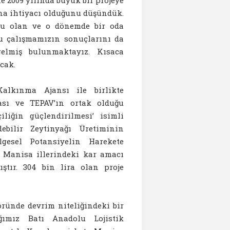
ına ihtiyacı olduğunu düşündük.
klu olan ve o dönemde bir oda
Bu çalışmamızın sonuçlarını da
elmiş bulunmaktayız. Kısaca
cak.
alkınma Ajansı ile birlikte
sı ve TEPAV’ın ortak olduğu
iliğin güçlendirilmesi’ isimli
ebilir Zeytinyağı Üretiminin
gesel Potansiyelin Harekete
 Manisa illerindeki kar amacı
tır. 304 bin lira olan proje
öründe devrim niteliğindeki bir
ığımız Batı Anadolu Lojistik