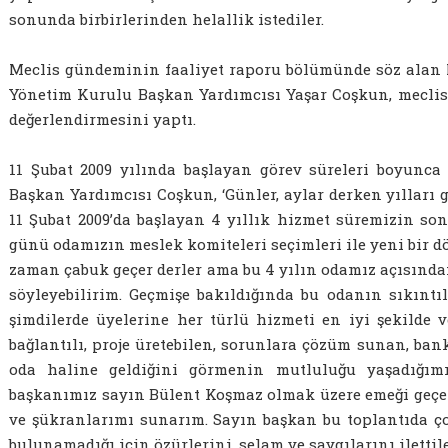
sonunda birbirlerinden helallik istediler.
Meclis gündeminin faaliyet raporu bölümünde söz alan 
Yönetim Kurulu Başkan Yardımcısı Yaşar Coşkun, meclis 
değerlendirmesini yaptı.
11 Şubat 2009 yılında başlayan görev süreleri boyunca 
Başkan Yardımcısı Coşkun, ‘Günler, aylar derken yılları ge
11 Şubat 2009’da başlayan 4 yıllık hizmet süremizin so
günü odamızın meslek komiteleri seçimleri ile yeni bir d
zaman çabuk geçer derler ama bu 4 yılın odamız açısından
söyleyebilirim. Geçmişe bakıldığında bu odanın sıkıntı
şimdilerde üyelerine her türlü hizmeti en iyi şekilde 
bağlantılı, proje üretebilen, sorunlara çözüm sunan, ban
oda haline geldiğini görmenin mutluluğu yaşadığımı 
başkanımız sayın Bülent Koşmaz olmak üzere emeği geçe
ve şükranlarımı sunarım. Sayın başkan bu toplantıda 
bulunamadığı için özürlerini, selam ve saygılarını ilettile