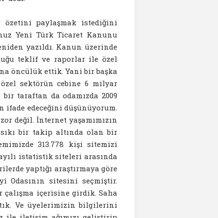
r özetini paylaşmak istediğini
nuz Yeni Türk Ticaret Kanunu
yeniden yazıldı. Kanun üzerinde
uğu teklif ve raporlar ile özel
a öncülük ettik. Yani bir başka
 özel sektörün cebine 6 milyar
 bir taraftan da odamızda 2009
rin ifade edeceğini düşünüyorum.
 zor değil. İnternet yaşamımızın
sıkı bir takip altında olan bir
emimizde 313.778 kişi sitemizi
ılı istatistik siteleri arasında
rilerde yaptığı araştırmaya göre
i Odasının sitesini seçmiştir.
r çalışma içerisine girdik. Saha
ık. Ve üyelerimizin bilgilerini
ile iletişim ağımızı geliştirip