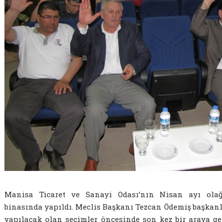
Manisa Ticaret ve Sanayi Odası’nın Nisan ayı olağ
binasında yapıldı. Meclis Başkanı Tezcan Ödemiş başkan
yapılacak olan seçimler öncesinde son kez bir araya ge