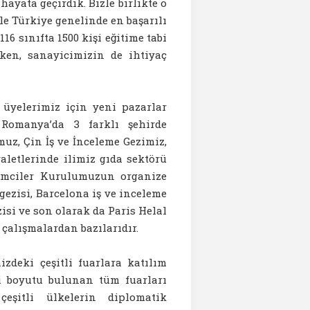
ayata geçirdik. Bizle birlikte o
e Türkiye genelinde en başarılı
6 sınıfta 1500 kişi eğitime tabi
rken, sanayicimizin de ihtiyaç
üyelerimiz için yeni pazarlar
 Romanya’da 3 farklı şehirde
uz, Çin İş ve İnceleme Gezimiz,
letlerinde ilimiz gıda sektörü
şimciler Kurulumuzun organize
gezisi, Barcelona iş ve inceleme
isi ve son olarak da Paris Helal
çalışmalardan bazılarıdır.
zdeki çeşitli fuarlara katılım
ri boyutu bulunan tüm fuarları
eşitli ülkelerin diplomatik