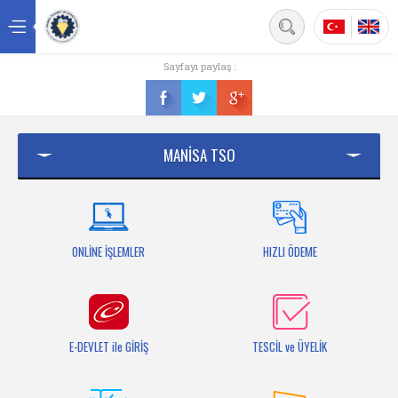
Back
Sayfayı paylaş :
Ana sayfa
Kurumsal
MANİSA TSO
Üyelik
Hizmetler
Mersis
ONLİNE İŞLEMLER
HIZLI ÖDEME
Mevzuat
Bilgi Bankası
E-DEVLET ile GİRİŞ
TESCİL ve ÜYELİK
Fuarlar