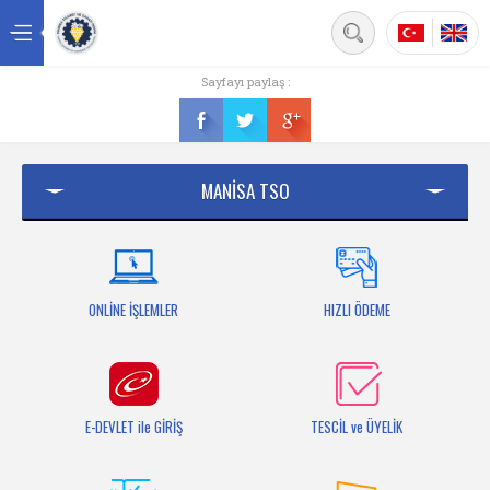
Back
Sayfayı paylaş :
Ana sayfa
Kurumsal
MANİSA TSO
Üyelik
Hizmetler
Mersis
ONLİNE İŞLEMLER
HIZLI ÖDEME
Mevzuat
Bilgi Bankası
E-DEVLET ile GİRİŞ
TESCİL ve ÜYELİK
Fuarlar