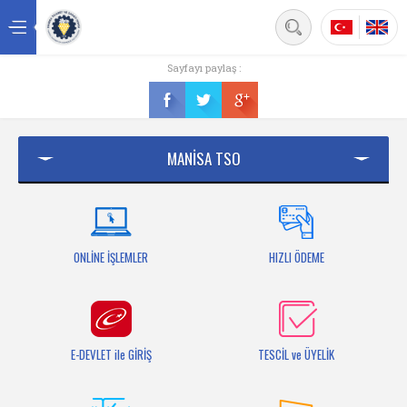
Back
Sayfayı paylaş :
Ana sayfa
Kurumsal
MANİSA TSO
Üyelik
Hizmetler
Mersis
ONLİNE İŞLEMLER
HIZLI ÖDEME
Mevzuat
Bilgi Bankası
E-DEVLET ile GİRİŞ
TESCİL ve ÜYELİK
Fuarlar