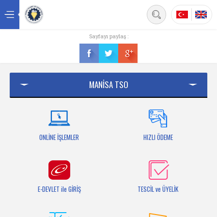
Back
Sayfayı paylaş :
Ana sayfa
Kurumsal
MANİSA TSO
Üyelik
Hizmetler
Mersis
ONLİNE İŞLEMLER
HIZLI ÖDEME
Mevzuat
Bilgi Bankası
E-DEVLET ile GİRİŞ
TESCİL ve ÜYELİK
Fuarlar