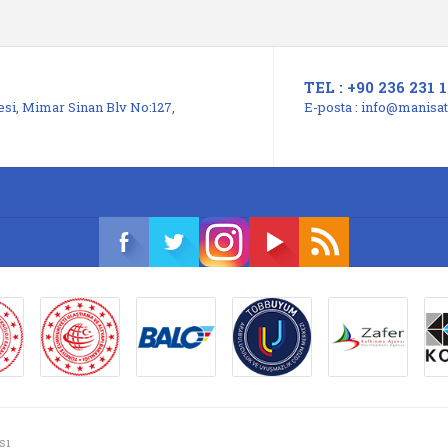
TEL : +90 236 231 1
si, Mimar Sinan Blv No:127,
E-posta :
info@manisats
sı