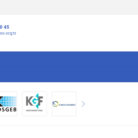
0 45
o.org.tr