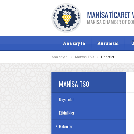
Ana sayfa
Kurumsal
Ü
Ana sayfa
»
Manisa TSO
»
Haberler
MANİSA TSO
Duyurular
Etkinlikler
Haberler