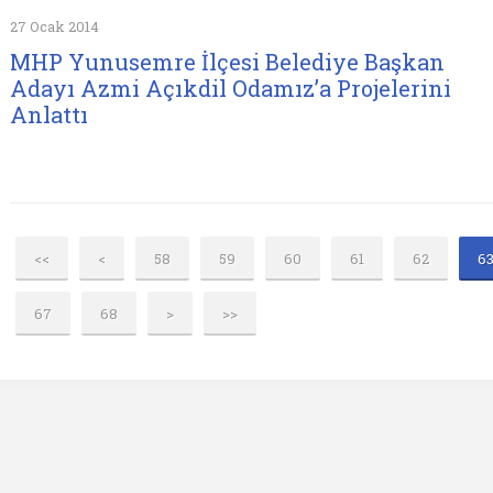
27 Ocak 2014
MHP Yunusemre İlçesi Belediye Başkan
Adayı Azmi Açıkdil Odamız’a Projelerini
Anlattı
<<
<
58
59
60
61
62
6
67
68
>
>>