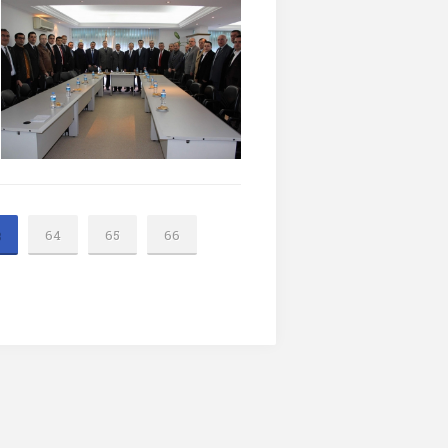
3
64
65
66