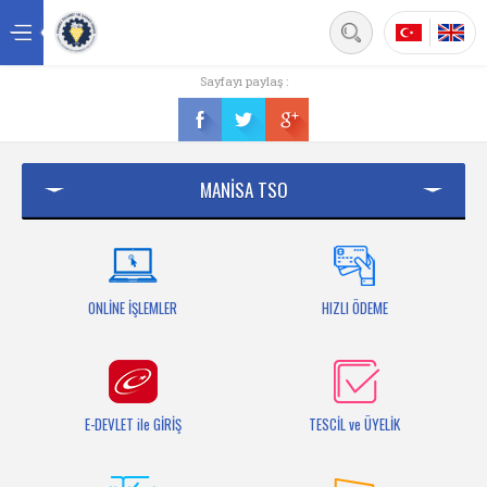
Back
Sayfayı paylaş :
Ana sayfa
Kurumsal
MANİSA TSO
Üyelik
Hizmetler
Mersis
ONLİNE İŞLEMLER
HIZLI ÖDEME
Mevzuat
Bilgi Bankası
E-DEVLET ile GİRİŞ
TESCİL ve ÜYELİK
Fuarlar