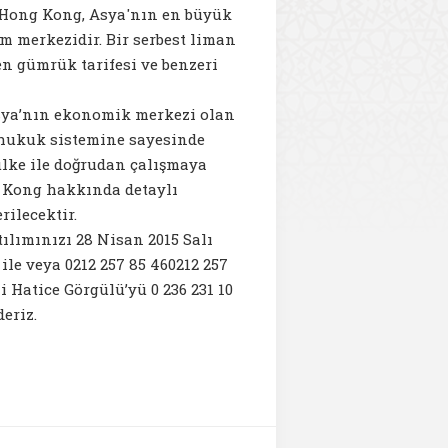
n Hong Kong, Asya'nın en büyük
izm merkezidir. Bir serbest liman
en gümrük tarifesi ve benzeri
sya’nın ekonomik merkezi olan
 hukuk sistemine sayesinde
ülke ile doğrudan çalışmaya
 Kong hakkında detaylı
rilecektir.
lımınızı 28 Nisan 2015 Salı
 ile veya
0212 257 85 46
0212 257
i Hatice Görgülü’yü
0 236 231 10
eriz.