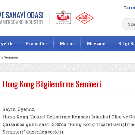
Tarım
yelik
Hizmetler
Mersis
Mevzuat
Bilgi B
me Semineri
Hong Kong Bilgilendirme Semineri
Sayın Üyemiz,
Hong Kong Ticaret Geliştirme Konseyi İstanbul Ofisi ve Oda
Çarşamba günü saat 13:30’da “Hong Kong Ticaret Geliştir
Semineri” düzenlenecektir.