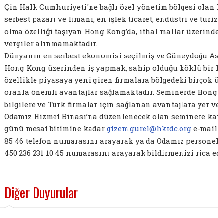
Çin Halk Cumhuriyeti'ne bağlı özel yönetim bölgesi ola
serbest pazarı ve limanı, en işlek ticaret, endüstri ve tur
olma özelliği taşıyan Hong Kong’da, ithal mallar üzerind
vergiler alınmamaktadır.
Dünyanın en serbest ekonomisi seçilmiş ve Güneydoğu A
Hong Kong üzerinden iş yapmak, sahip olduğu köklü bir
özellikle piyasaya yeni giren firmalara bölgedeki birçok 
oranla önemli avantajlar sağlamaktadır. Seminerde Hong
bilgilere ve Türk firmalar için sağlanan avantajlara yer ve
Odamız Hizmet Binası’na düzenlenecek olan seminere katı
günü mesai bitimine kadar
gizem.gurel@hktdc.org
e-mail
85 46
telefon numarasını arayarak ya da Odamız personel
45
0 236 231 10 45
numarasını arayarak bildirmenizi rica ed
Diğer Duyurular