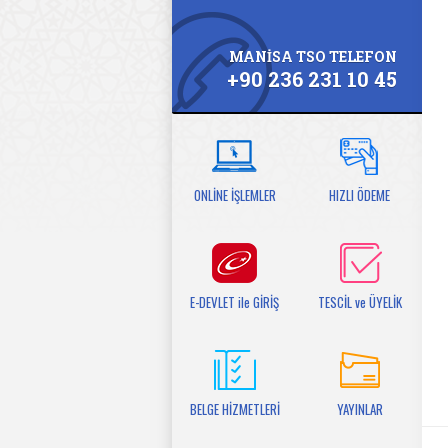
MANİSA TSO TELEFON
+90 236 231 10 45
ONLİNE İŞLEMLER
HIZLI ÖDEME
E-DEVLET ile GİRİŞ
TESCİL ve ÜYELİK
BELGE HİZMETLERİ
YAYINLAR