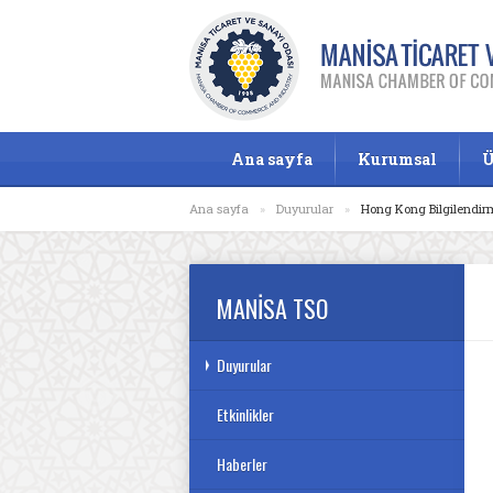
Ana sayfa
Kurumsal
Ü
Ana sayfa
»
Duyurular
»
Hong Kong Bilgilendir
MANİSA TSO
Duyurular
Etkinlikler
Haberler