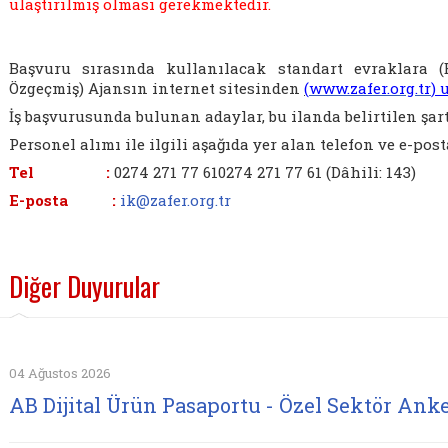
ulaştırılmış olması gerekmektedir.
Başvuru sırasında kullanılacak standart evraklara 
Özgeçmiş) Ajansın internet sitesinden
(
www.zafer.org.tr
) 
İş başvurusunda bulunan adaylar, bu ilanda belirtilen şart
Personel alımı ile ilgili aşağıda yer alan telefon ve e-post
Tel :
0274 271 77 61
0274 271 77 61
(Dâhili: 143
E-posta :
ik@zafer.org.tr
Diğer Duyurular
04 Ağustos 2026
AB Dijital Ürün Pasaportu - Özel Sektör Anke