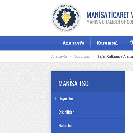
Ana sayfa
Kurumsal
Ü
Ana sayfa
»
Duyurular
»
Zafer Kalkınma Ajansı 
MANİSA TSO
Duyurular
Etkinlikler
Haberler