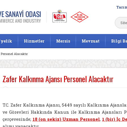
Tarım
yelik
Hizmetler
Mersis
Mevzuat
Bilgi B
Personel Alacaktır
Zafer Kalkınma Ajansı Personel Alacaktır
T.C. Zafer Kalkınma Ajansı, 5449 sayılı Kalkınma Ajans
ve Görevleri Hakkında Kanun ile Kalkınma Ajansları P
çerçevesinde;
18 (on sekiz) Uzman Personel
,
1 (bir) İç D
alımı yapacaktır.