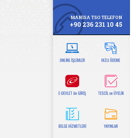
MANİSA TSO TELEFON
+90 236 231 10 45
ONLİNE İŞLEMLER
HIZLI ÖDEME
E-DEVLET ile GİRİŞ
TESCİL ve ÜYELİK
BELGE HİZMETLERİ
YAYINLAR