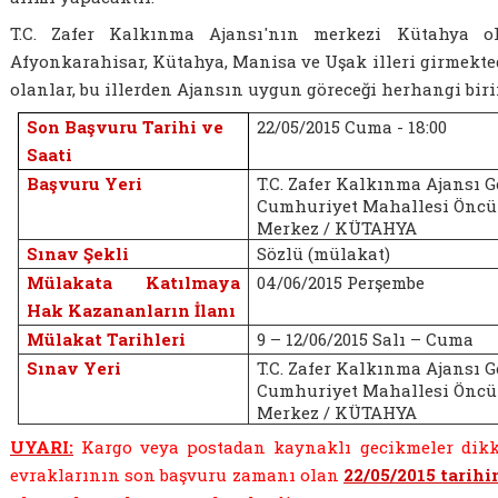
T.C. Zafer Kalkınma Ajansı'nın merkezi Kütahya ol
Afyonkarahisar, Kütahya, Manisa ve Uşak illeri girmekted
olanlar, bu illerden Ajansın uygun göreceği herhangi biri
Son Başvuru Tarihi ve
22/05/2015 Cuma - 18:00
Saati
Başvuru Yeri
T.C. Zafer Kalkınma Ajansı G
Cumhuriyet Mahallesi Öncü 
Merkez / KÜTAHYA
Sınav Şekli
Sözlü (mülakat)
Mülakata Katılmaya
04/06/2015 Perşembe
Hak Kazananların İlanı
Mülakat Tarihleri
9 – 12/06/2015 Salı – Cuma
Sınav Yeri
T.C. Zafer Kalkınma Ajansı G
Cumhuriyet Mahallesi Öncü 
Merkez / KÜTAHYA
UYARI:
Kargo veya postadan kaynaklı gecikmeler dikk
evraklarının son başvuru zamanı olan
22/05/2015 tarihin