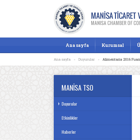
Ana sayfa
Kurumsal
Ü
Ana sayfa
»
Duyurular
»
Alimentaria 2016 Fuarı
MANİSA TSO
Duyurular
Etkinlikler
Haberler