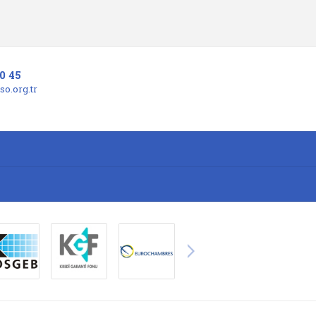
0 45
o.org.tr