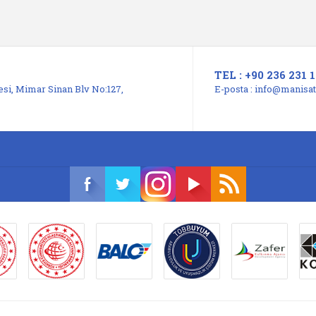
TEL : +90 236 231 1
si, Mimar Sinan Blv No:127,
E-posta :
info@manisats