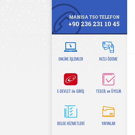
MANİSA TSO TELEFON
+90 236 231 10 45
ONLİNE İŞLEMLER
HIZLI ÖDEME
E-DEVLET ile GİRİŞ
TESCİL ve ÜYELİK
BELGE HİZMETLERİ
YAYINLAR