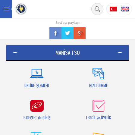
Back
Sayfayı paylaş :
Ana sayfa
Kurumsal
MANİSA TSO
Üyelik
Hizmetler
Mersis
ONLİNE İŞLEMLER
HIZLI ÖDEME
Mevzuat
Bilgi Bankası
E-DEVLET ile GİRİŞ
TESCİL ve ÜYELİK
Fuarlar