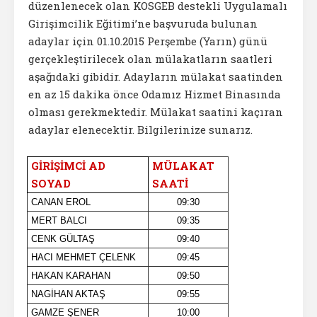
düzenlenecek olan KOSGEB destekli Uygulamalı
Girişimcilik Eğitimi’ne başvuruda bulunan
adaylar için 01.10.2015 Perşembe (Yarın) günü
gerçekleştirilecek olan mülakatların saatleri
aşağıdaki gibidir. Adayların mülakat saatinden
en az 15 dakika önce Odamız Hizmet Binasında
olması gerekmektedir. Mülakat saatini kaçıran
adaylar elenecektir. Bilgilerinize sunarız.
GİRİŞİMCİ AD
MÜLAKAT
SOYAD
SAATİ
CANAN EROL
09:30
MERT BALCI
09:35
CENK GÜLTAŞ
09:40
HACI MEHMET ÇELENK
09:45
HAKAN KARAHAN
09:50
NAGİHAN AKTAŞ
09:55
GAMZE ŞENER
10:00