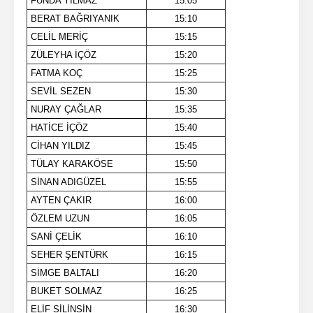
FUNDA YILMAZ
15:05
BERAT BAĞRIYANIK
15:10
CELİL MERİÇ
15:15
ZÜLEYHA İÇÖZ
15:20
FATMA KOÇ
15:25
SEVİL SEZEN
15:30
NURAY ÇAĞLAR
15:35
HATİCE İÇÖZ
15:40
CİHAN YILDIZ
15:45
TÜLAY KARAKÖSE
15:50
SİNAN ADIGÜZEL
15:55
AYTEN ÇAKIR
16:00
ÖZLEM UZUN
16:05
SANİ ÇELİK
16:10
SEHER ŞENTÜRK
16:15
SİMGE BALTALI
16:20
BUKET SOLMAZ
16:25
ELİF SİLİNSİN
16:30