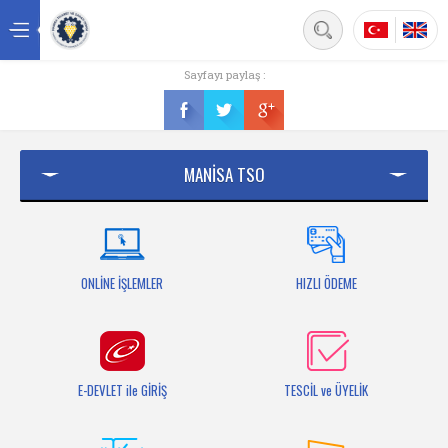
Back
Sayfayı paylaş :
Ana sayfa
Kurumsal
MANİSA TSO
Üyelik
Hizmetler
Mersis
ONLİNE İŞLEMLER
HIZLI ÖDEME
Mevzuat
Bilgi Bankası
E-DEVLET ile GİRİŞ
TESCİL ve ÜYELİK
Fuarlar