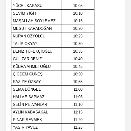
YÜCEL KARASU
10:05
SEVİM YİĞİT
10:10
MAŞALLAH SÖYLEMEZ
10:15
MESUT KARADOĞAN
10:20
NURAN ÖZYOLCU
10:25
TALİP OKYAY
10:30
DENİZ TÜFEKÇİOĞLU
10:35
GÜLİZAR DENİZ
10:40
KÜBRA AHMETOĞLU
10:45
ÇİĞDEM GÜNEŞ
10:50
RAZİYE ÖZBAY
10:55
SEMA DÖNGEL
11:00
HALİME SAPMAZ
11:05
SELİN PELVANLAR
11:10
AYLİN KABASAKAL
11:15
PINAR SEVMEK
11:20
YASİR YAVUZ
11:25