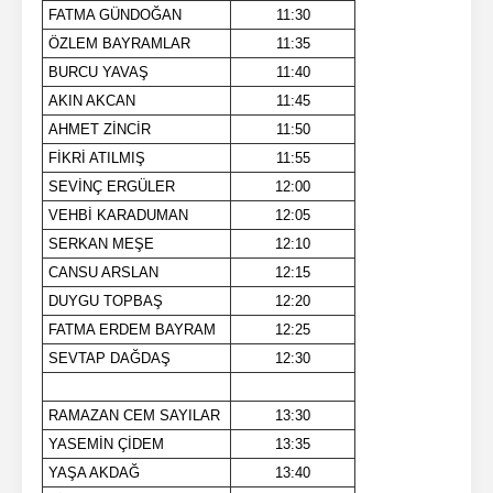
FATMA GÜNDOĞAN
11:30
ÖZLEM BAYRAMLAR
11:35
BURCU YAVAŞ
11:40
AKIN AKCAN
11:45
AHMET ZİNCİR
11:50
FİKRİ ATILMIŞ
11:55
SEVİNÇ ERGÜLER
12:00
VEHBİ KARADUMAN
12:05
SERKAN MEŞE
12:10
CANSU ARSLAN
12:15
DUYGU TOPBAŞ
12:20
FATMA ERDEM BAYRAM
12:25
SEVTAP DAĞDAŞ
12:30
RAMAZAN CEM SAYILAR
13:30
YASEMİN ÇİDEM
13:35
YAŞA AKDAĞ
13:40