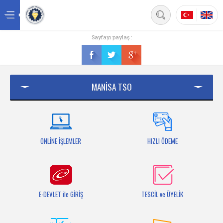
Back
Sayfayı paylaş :
Ana sayfa
Kurumsal
MANİSA TSO
Üyelik
Hizmetler
Mersis
ONLİNE İŞLEMLER
HIZLI ÖDEME
Mevzuat
Bilgi Bankası
E-DEVLET ile GİRİŞ
TESCİL ve ÜYELİK
Fuarlar