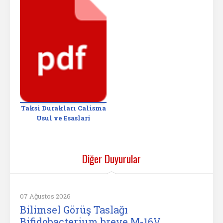
Taksi Durakları Calisma
Usul ve Esaslari
Diğer Duyurular
07 Ağustos 2026
Bilimsel Görüş Taslağı
Bifidobacterium breve M-16V