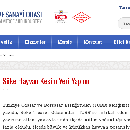
Tarım
yelik
Hizmetler
Mersis
Mevzuat
Bilgi B
ri Yapımı
Söke Hayvan Kesim Yeri Yapımı
Türkiye Odalar ve Borsalar Birliği’nden (TOBB) aldığımız 
yazıda, Söke Ticaret Odası’ndan TOBB’ne intikal eden 1
yazısına atfen; yaz aylarında ilçede nüfus yoğunluğu ya
fazla olduğu, ilçede büyük ve küçükbaş hayvan potansiy