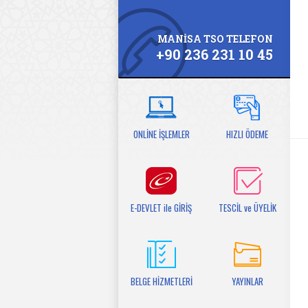
MANİSA TSO TELEFON
+90 236 231 10 45
ONLİNE İŞLEMLER
HIZLI ÖDEME
E-DEVLET ile GİRİŞ
TESCİL ve ÜYELİK
BELGE HİZMETLERİ
YAYINLAR