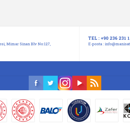
TEL : +90 236 231 1
si, Mimar Sinan Blv No:127,
E-posta :
info@manisats