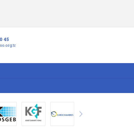
0 45
o.org.tr