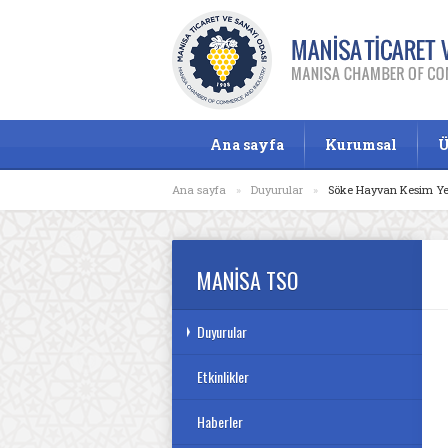
Ana sayfa
Kurumsal
Ü
Ana sayfa
»
Duyurular
»
Söke Hayvan Kesim Ye
MANİSA TSO
Duyurular
Etkinlikler
Haberler