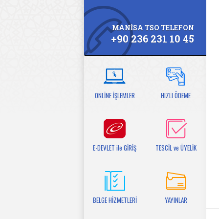
MANİSA TSO TELEFON
+90 236 231 10 45
ONLİNE İŞLEMLER
HIZLI ÖDEME
E-DEVLET ile GİRİŞ
TESCİL ve ÜYELİK
BELGE HİZMETLERİ
YAYINLAR