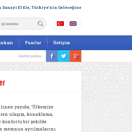
 Sanayi El Ele, Türkiye’nin Geleceğine
ankası
Fuarlar
İletişim
Sayfayı paylaş :
er
alınan yazıda; ‘Ülkemize
baren ulaşım, konaklama,
 konforlu bir şekilde
in memnun ayrılmalarını