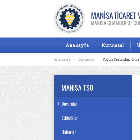
Ana sayfa
Kurumsal
Ü
Ana sayfa
»
Duyurular
»
Yoğun Sezondan Önce A
MANİSA TSO
Duyurular
Etkinlikler
Haberler