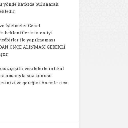
lu yönde katkıda bulunarak
ktedir.
e İşletmeler Genel
n beklentilerinin en iyi
tedbirler ile yapılmaması
ONDAN ÖNCE ALINMASI GEREKLİ
tır.
, çeşitli vesilelerle intikal
esi amacıyla söz konusu
erinizi ve gereğini önemle rica