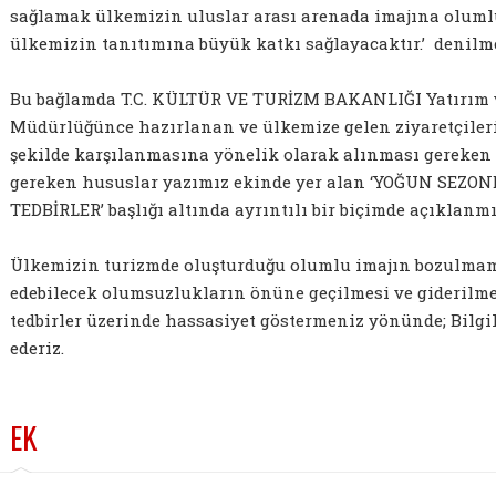
sağlamak ülkemizin uluslar arası arenada imajına olum
ülkemizin tanıtımına büyük katkı sağlayacaktır.’ denilme
Bu bağlamda T.C. KÜLTÜR VE TURİZM BAKANLIĞI Yatırım v
Müdürlüğünce hazırlanan ve ülkemize gelen ziyaretçileri
şekilde karşılanmasına yönelik olarak alınması gereken 
gereken hususlar yazımız ekinde yer alan ‘YOĞUN SEZ
TEDBİRLER’ başlığı altında ayrıntılı bir biçimde açıklanmış
Ülkemizin turizmde oluşturduğu olumlu imajın bozulmaması
edebilecek olumsuzlukların önüne geçilmesi ve giderilm
tedbirler üzerinde hassasiyet göstermeniz yönünde; Bilgil
ederiz.
EK