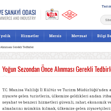
Tarım
yelik
Hizmetler
Mersis
Mevzuat
Bilgi B
lınması Gerekli Tedbirler
Yoğun Sezondan Önce Alınması Gerekli Tedbirl
T.C. Manisa Valiliği İl Kültür ve Turizm Müdürlüğü’nden 
ziyarete gelen turistlerin, ülkemize geldikleri andan iti
seyahat ve benzeri hizmetleri güvenli, rahat, ekonomik ve
almalarını mümkün kılmak, ülkemize gelen ziyaretçiler