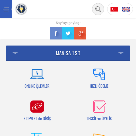
Back
Sayfayı paylaş :
Ana sayfa
Kurumsal
MANİSA TSO
Üyelik
Hizmetler
Mersis
ONLİNE İŞLEMLER
HIZLI ÖDEME
Mevzuat
Bilgi Bankası
E-DEVLET ile GİRİŞ
TESCİL ve ÜYELİK
Fuarlar