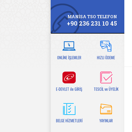
MANİSA TSO TELEFON
+90 236 231 10 45
ONLİNE İŞLEMLER
HIZLI ÖDEME
E-DEVLET ile GİRİŞ
TESCİL ve ÜYELİK
BELGE HİZMETLERİ
YAYINLAR