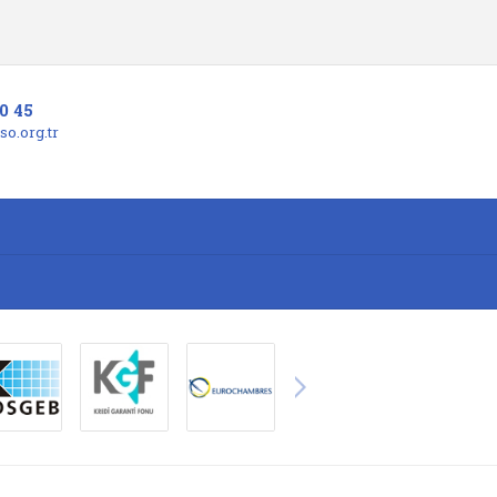
0 45
o.org.tr