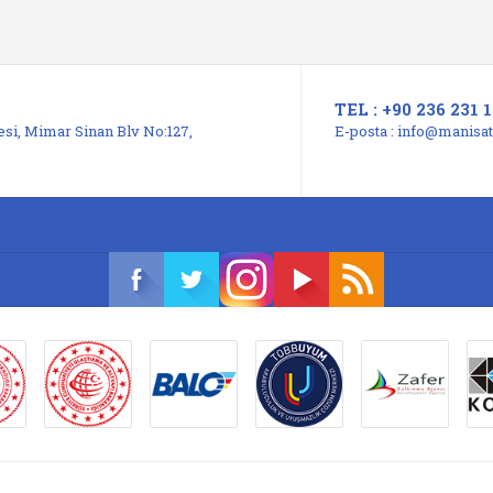
TEL : +90 236 231 1
si, Mimar Sinan Blv No:127,
E-posta :
info@manisats