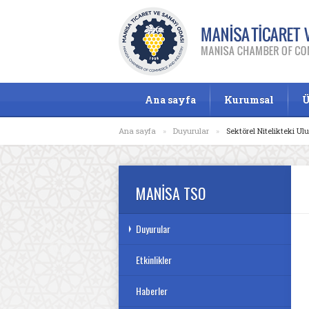
Ana sayfa
Kurumsal
Ü
Ana sayfa
»
Duyurular
»
Sektörel Nitelikteki Ul
MANİSA TSO
Duyurular
Etkinlikler
Haberler