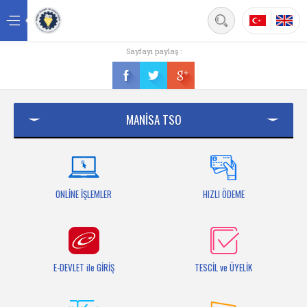
Back
Sayfayı paylaş :
Ana sayfa
Kurumsal
MANİSA TSO
Üyelik
Hizmetler
Mersis
ONLİNE İŞLEMLER
HIZLI ÖDEME
Mevzuat
Bilgi Bankası
E-DEVLET ile GİRİŞ
TESCİL ve ÜYELİK
Fuarlar