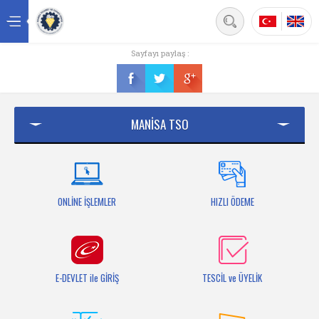
Back
Sayfayı paylaş :
Ana sayfa
Kurumsal
MANİSA TSO
Üyelik
Hizmetler
Mersis
ONLİNE İŞLEMLER
HIZLI ÖDEME
Mevzuat
Bilgi Bankası
E-DEVLET ile GİRİŞ
TESCİL ve ÜYELİK
Fuarlar