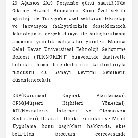
29 Ağustos 2019 Perşembe günü saat:13:30’da
Odamız Hizmet Binası’nda Kamu-Özel sektör
işbirliği ile Türkiye’de özel sektörün teknoloji
ve inovasyon faaliyetlerinin desteklenerek
teknolojinin gerçek dünya ile buluşturulması
amacına yönelik çalışmalar yürüten Manisa
Celal Bayar Üniversitesi Teknoloji Geliştirme
Bölgesi (TEKNOKENT) bünyesinde faaliyette
bulunan firma temsilcilerinin katılımlarıyla
“Endüstri 4.0 Sanayi Devrimi Semineri”
düzenlenecektir.
ERP(Kurumsal Kaynak Planlaması),
CRM(Müşteri İlişkileri Yönetimi),
IOT(Nesnelerin İnterneti ve Otomasyon
Sistemleri), İhracat - İthalat konuları ve Mobil
Uygulama konu başlıkları hakkında, ekte
belirtilen program çerçevesinde