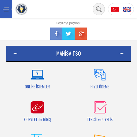
Back
Sayfayı paylaş :
Ana sayfa
Kurumsal
MANİSA TSO
Üyelik
Hizmetler
Mersis
ONLİNE İŞLEMLER
HIZLI ÖDEME
Mevzuat
Bilgi Bankası
E-DEVLET ile GİRİŞ
TESCİL ve ÜYELİK
Fuarlar