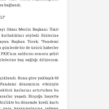
a bağlandı.
LI”
ayi Odası Meclis Başkanı Ümit
kutladıkları söyledi. Sözlerine
layan Başkan Türek; “Pandemi
u günlerde bir de üzücü haberler
 PKK’nın saldırısı sonucu şehit
elerine baş sağlığı diliyorum.
açıklandı. Buna göre yaklaşık 60
 Pandemi döneminin etkisiyle
ektörü karlarını artırtırken bu
rarlar yaşadı. Birçoğu hayatta
birlikte bu dönemde kredi kartı
ok para kazanmalarına rağmen