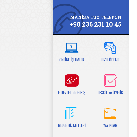
MANİSA TSO TELEFON
+90 236 231 10 45
ONLİNE İŞLEMLER
HIZLI ÖDEME
E-DEVLET ile GİRİŞ
TESCİL ve ÜYELİK
BELGE HİZMETLERİ
YAYINLAR