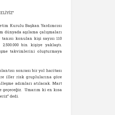
ELİYİZ”
netim Kurulu Başkan Yardımcısı
tüm dünyada aşılama çalışmaları
 tanısı konulan kişi sayısı 110
2.500.000 bin kişiye yaklaştı.
leşme takvimlerini oluşturmaya
antısı sonrası bir yol haritası
re iller risk gruplularına göre
alleşme adımları atılacak. Mart
e geçeceğiz. Umarım ki en kısa
riz” dedi.