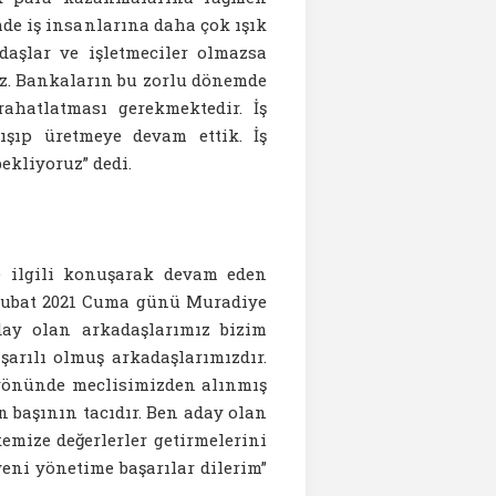
de iş insanlarına daha çok ışık
daşlar ve işletmeciler olmazsa
z. Bankaların bu zorlu dönemde
ahatlatması gerekmektedir. İş
şıp üretmeye devam ettik. İş
ekliyoruz” dedi.
e ilgili konuşarak devam eden
 Şubat 2021 Cuma günü Muradiye
day olan arkadaşlarımız bizim
aşarılı olmuş arkadaşlarımızdır.
e yönünde meclisimizden alınmış
n başının tacıdır. Ben aday olan
emize değerlerler getirmelerini
ni yönetime başarılar dilerim”