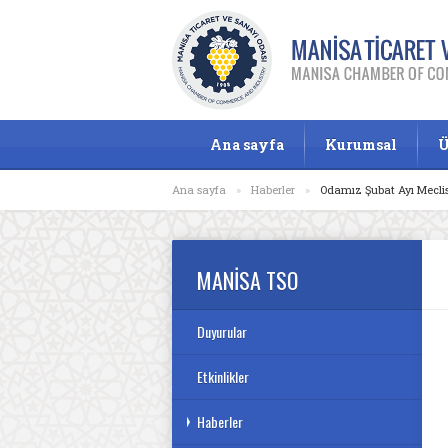
Ana sayfa
Kurumsal
Ü
Ana sayfa
»
Haberler
»
Odamız Şubat Ayı Meclis 
MANİSA TSO
Duyurular
Etkinlikler
Haberler