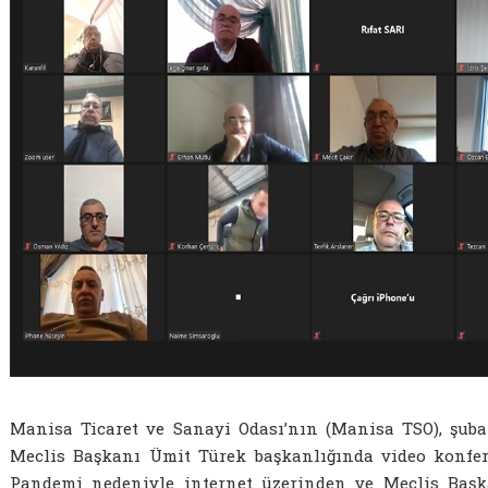
Manisa Ticaret ve Sanayi Odası’nın (Manisa TSO), şuba
Meclis Başkanı Ümit Türek başkanlığında video konferan
Pandemi nedeniyle internet üzerinden ve Meclis Başk