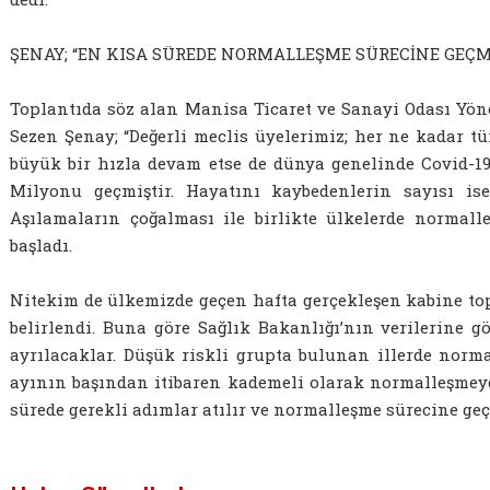
ŞENAY; “EN KISA SÜREDE NORMALLEŞME SÜRECİNE GEÇM
Toplantıda söz alan Manisa Ticaret ve Sanayi Odası Yö
Sezen Şenay; “Değerli meclis üyelerimiz; her ne kadar 
büyük bir hızla devam etse de dünya genelinde Covid-19
Milyonu geçmiştir. Hayatını kaybedenlerin sayısı ise 
Aşılamaların çoğalması ile birlikte ülkelerde normal
başladı.
Nitekim de ülkemizde geçen hafta gerçekleşen kabine topl
belirlendi. Buna göre Sağlık Bakanlığı’nın verilerine gö
ayrılacaklar. Düşük riskli grupta bulunan illerde norm
ayının başından itibaren kademeli olarak normalleşmey
sürede gerekli adımlar atılır ve normalleşme sürecine geçe