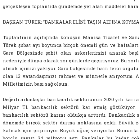
gerçekleşen toplantıda gündemde yer alan maddeler karar
BAŞKAN TÜREK; “BANKALAR ELİNİ TAŞIN ALTINA KOYMA
Toplantının açılışında konuşan Manisa Ticaret ve San
Türek şubat ayı boyunca birçok önemli gün ve haftaları 
Gara Bölgesinde şehit olan askerlerimizi anarak baş
nedeniyle dünya olarak zor günlerde geçiriyoruz. Bu zorl
almak içimizi yakıyor. Gara bölgesinde hain terör örgütü
olan 13 vatandaşımızı rahmet ve minnetle anıyorum. Ail
Milletimizin başı sağ olsun.
Değerli arkadaşlar bankacılık sektörünün 2020 yılı karı 
Milyar TL bankacılık sektörü kar etmiş gözüküyor.
bankacılık sektörü karını oldukça arttırdı. Bankacılık s
dönemde birçok sektör durma noktasına geldi. Büyük za
kalmak için çırpınıyor. Büyük uğraş veriyorlar. Bununla 
borçlu sayısı 34 milyonu aştı. Bankalar bu kadar ç