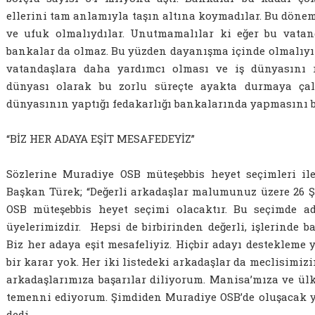
ellerini tam anlamıyla taşın altına koymadılar. Bu dönem
ve ufuk olmalıydılar. Unutmamalılar ki eğer bu vatan
bankalar da olmaz. Bu yüzden dayanışma içinde olmalıyı
vatandaşlara daha yardımcı olması ve iş dünyasını r
dünyası olarak bu zorlu süreçte ayakta durmaya çalı
dünyasının yaptığı fedakarlığı bankalarında yapmasını b
“BİZ HER ADAYA EŞİT MESAFEDEYİZ”
Sözlerine Muradiye OSB müteşebbis heyet seçimleri il
Başkan Türek; “Değerli arkadaşlar malumunuz üzere 26
OSB müteşebbis heyet seçimi olacaktır. Bu seçimde a
üyelerimizdir. Hepsi de birbirinden değerli, işlerinde b
Biz her adaya eşit mesafeliyiz. Hiçbir adayı desteklem
bir karar yok. Her iki listedeki arkadaşlar da meclisimizi
arkadaşlarımıza başarılar diliyorum. Manisa’mıza ve ülk
temenni ediyorum. Şimdiden Muradiye OSB’de oluşacak ye
dedi.